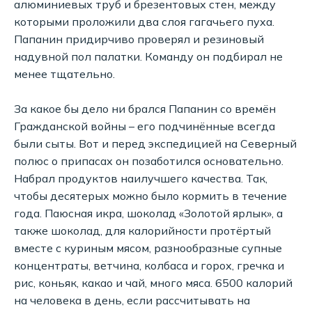
алюминиевых труб и брезентовых стен, между
которыми проложили два слоя гагачьего пуха.
Папанин придирчиво проверял и резиновый
надувной пол палатки. Команду он подбирал не
менее тщательно.
За какое бы дело ни брался Папанин со времён
Гражданской войны – его подчинённые всегда
были сыты. Вот и перед экспедицией на Северный
полюс о припасах он позаботился основательно.
Набрал продуктов наилучшего качества. Так,
чтобы десятерых можно было кормить в течение
года. Паюсная икра, шоколад «Золотой ярлык», а
также шоколад, для калорийности протёртый
вместе с куриным мясом, разнообразные супные
концентраты, ветчина, колбаса и горох, гречка и
рис, коньяк, какао и чай, много мяса. 6500 калорий
на человека в день, если рассчитывать на