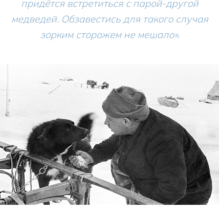
придётся встретиться с парой-другой
медведей. Обзавестись для такого случая
зорким сторожем не мешало».