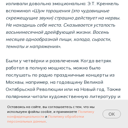
изливали довольно эмоционально: Э.Т. Кренкель
вспоминал
«Шум торошения (это чудовищные
скрежещущие звуки) страшно действует на нервы.
Не находишь себе места. Сказывается усталость
восьмимесячной дрейфующей жизни. Восемь
месяцев однообразной пищи, холода, сырости,
темноты и напряжения».
Были у четвёрки и развлечения. Когда ветряк
работал в полную мощность, можно было
послушать по радио праздничные концерты из
Москвы, например, на годовщину Великой
Октябрьской Революции или на Новый год. Также
полярники читали художественную литературу и
играли в шахматы: Кренкель долго обучал
Оставаясь на сайте, вы соглашаетесь с тем, что мы
Папанина искусству этой игры.
используем файлы cookie, и принимаете
Политику
OK
конфиденциальности
и
Политику обработки
персональных данных
.