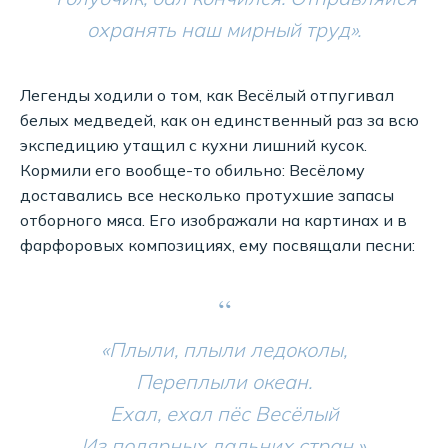
охранять наш мирный труд».
Легенды ходили о том, как Весёлый отпугивал
белых медведей, как он единственный раз за всю
экспедицию утащил с кухни лишний кусок.
Кормили его вообще-то обильно: Весёлому
доставались все несколько протухшие запасы
отборного мяса. Его изображали на картинах и в
фарфоровых композициях, ему посвящали песни:
“
«Плыли, плыли ледоколы,
Переплыли океан.
Ехал, ехал пёс Весёлый
Из полярных дальних стран.».