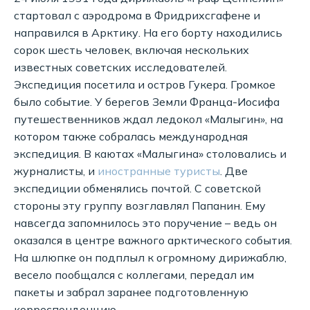
стартовал с аэродрома в Фридрихсгафене и
направился в Арктику. На его борту находились
сорок шесть человек, включая нескольких
известных советских исследователей.
Экспедиция посетила и остров Гукера. Громкое
было событие. У берегов Земли Франца-Иосифа
путешественников ждал ледокол «Малыгин», на
котором также собралась международная
экспедиция. В каютах «Малыгина» столовались и
журналисты, и
иностранные туристы
. Две
экспедиции обменялись почтой. С советской
стороны эту группу возглавлял Папанин. Ему
навсегда запомнилось это поручение – ведь он
оказался в центре важного арктического события.
На шлюпке он подплыл к огромному дирижаблю,
весело пообщался с коллегами, передал им
пакеты и забрал заранее подготовленную
корреспонденцию.