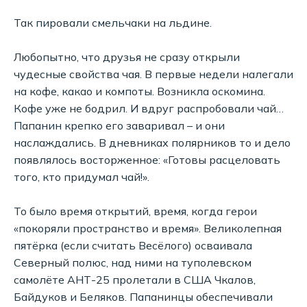
Так пировали смельчаки на льдине.
Любопытно, что друзья не сразу открыли
чудесные свойства чая. В первые недели налегали
на кофе, какао и компоты. Возникла оскомина.
Кофе уже не бодрил. И вдруг распробовали чай…
Папанин крепко его заваривал – и они
наслаждались. В дневниках полярников то и дело
появлялось восторженное: «Готовы расцеловать
того, кто придумал чай!».
То было время открытий, время, когда герои
«покоряли пространство и время». Великолепная
пятёрка (если считать Весёлого) осваивала
Северный полюс, над ними на туполевском
самолёте АНТ-25 пролетали в США Чкалов,
Байдуков и Беляков. Папанинцы обеспечивали