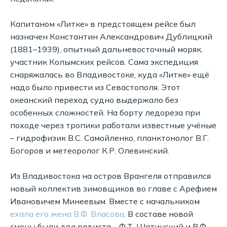
Капитаном «Литке» в предстоящем рейсе был
назначен Константин Александрович Дублицкий
(1881–1939), опытный дальневосточный моряк,
участник Колымских рейсов. Сама экспедиция
снаряжалась во Владивостоке, куда «Литке» ещё
надо было привести из Севастополя. Этот
океанский переход судно выдержало без
особенных сложностей. На борту ледореза при
походе через тропики работали известные учёные
– гидрофизик В.С. Самойленко, планктонолог В.Г.
Богоров и метеоролог К.Р. Олевинский.
Из Владивостока на остров Врангеля отправился
новый коллектив зимовщиков во главе с Арефием
Ивановичем Минеевым. Вместе с начальником
ехала его жена В.Ф. Власова
. В составе новой
смены были два радиста – Ф.Т. Шатинский и В.Ф.