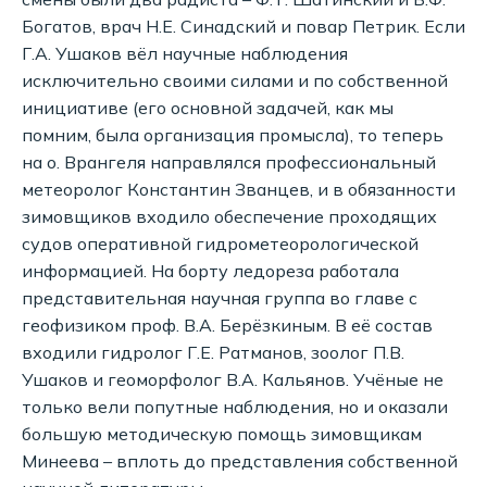
Богатов, врач Н.Е. Синадский и повар Петрик. Если
Г.А. Ушаков вёл научные наблюдения
исключительно своими силами и по собственной
инициативе (его основной задачей, как мы
помним, была организация промысла), то теперь
на о. Врангеля направлялся профессиональный
метеоролог Константин Званцев, и в обязанности
зимовщиков входило обеспечение проходящих
судов оперативной гидрометеорологической
информацией. На борту ледореза работала
представительная научная группа во главе с
геофизиком проф. В.А. Берёзкиным. В её состав
входили гидролог Г.Е. Ратманов, зоолог П.В.
Ушаков и геоморфолог В.А. Кальянов. Учёные не
только вели попутные наблюдения, но и оказали
большую методическую помощь зимовщикам
Минеева – вплоть до представления собственной