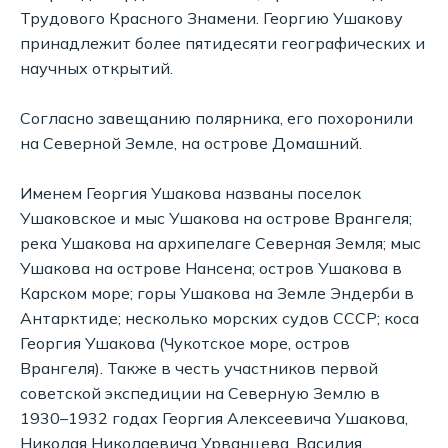
Трудового Красного Знамени. Георгию Ушакову
принадлежит более пятидесяти географических и
научных открытий.
Согласно завещанию полярника, его похоронили
на Северной Земле, на острове Домашний.
Именем Георгия Ушакова названы поселок
Ушаковское и мыс Ушакова на острове Врангеля;
река Ушакова на архипелаге Северная Земля; мыс
Ушакова на острове Нансена; остров Ушакова в
Карском море; горы Ушакова на Земле Эндерби в
Антарктиде; несколько морских судов СССР; коса
Георгия Ушакова (Чукотское море, остров
Врангеля). Также в честь участников первой
советской экспедиции на Северную Землю в
1930–1932 годах Георгия Алексеевича Ушакова,
Николая Николаевича Урванцева, Василия