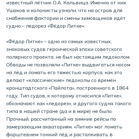
известный лётчик О.А. Кальвица. Именно от них
Ушаков и колонисты узнали, что на остров для
снабжения фактории и смены зимовщиков идёт
судно – ледорез «Фёдор Литке».
«Фёдор Литке» – одно из самых известных,
знаковых судов героической эпохи советского
полярного проекта, не был настоящим ледоколом.
Обводы не позволяли «Литке» выдвигаться носом
на лёд и ломать его тяжестью корпуса, как это
делают «классические» ледоколы со времён
кронштадтского «Пайлота», построенного в 1864
году. Тип судов, к которому относился «Литке»,
обозначают как «ледорез», и другого судна такого
типа в нашей стране (да и в мире) не было.
Прочный, рассчитанный на зимние рейсы по
замерзающим акваториям, «Литке» мог ломать
форштевнем тонкий лёд и расталкивать в