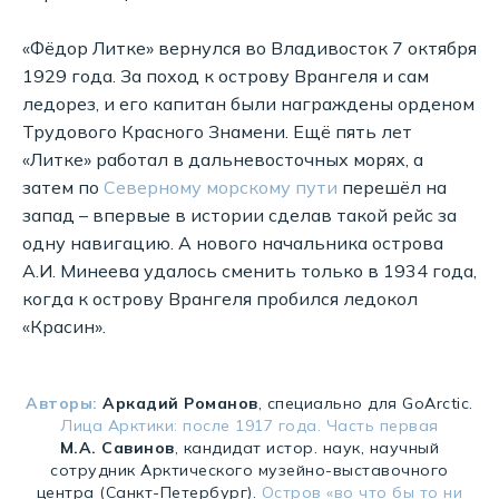
«Фёдор Литке» вернулся во Владивосток 7 октября
1929 года. За поход к острову Врангеля и сам
ледорез, и его капитан были награждены орденом
Трудового Красного Знамени. Ещё пять лет
«Литке» работал в дальневосточных морях, а
затем по
Северному морскому пути
перешёл на
запад – впервые в истории сделав такой рейс за
одну навигацию. А нового начальника острова
А.И. Минеева удалось сменить только в 1934 года,
когда к острову Врангеля пробился ледокол
«Красин».
Авторы:
Аркадий Романов
, специально для GoArctic.
Лица Арктики: после 1917 года. Часть первая
М.А. Савинов
, кандидат истор. наук, научный
сотрудник Арктического музейно-выставочного
центра (Санкт-Петербург).
Остров «во что бы то ни