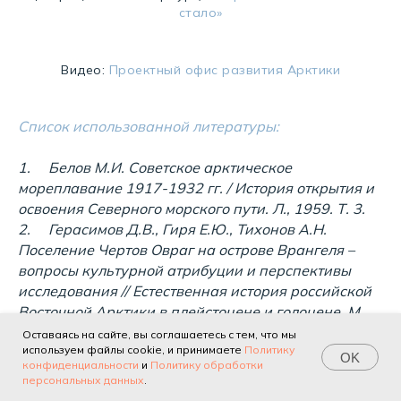
стало»
Видео:
Проектный офис развития Арктики
Список использованной литературы:
1. Белов М.И. Советское арктическое
мореплавание 1917-1932 гг. / История открытия и
освоения Северного морского пути. Л., 1959. Т. 3.
2. Герасимов Д.В., Гиря Е.Ю., Тихонов А.Н.
Поселение Чертов Овраг на острове Врангеля –
вопросы культурной атрибуции и перспективы
исследования // Естественная история российской
Восточной Арктики в плейстоцене и голоцене. М.,
2003. С. 85–88.
Оставаясь на сайте, вы соглашаетесь с тем, что мы
используем файлы cookie, и принимаете
Политику
3. Дублицкий К.А. Плавание ледореза «Ф. Литке»
OK
конфиденциальности
и
Политику обработки
в 1929 г. из Севастополя к острову Врангеля.
персональных данных
.
М.,1933.Труды Государственного