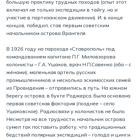
большую практику трудных походов (опыт этот
включал не только экспедиции в тайгу, но и
участие в партизанском движении). И, в конце
концов, победил, став первым советским
начальником острова Врангеля.
В 1926 году на пароходе «Ставрополь» под
командованием капитана П.Г. Миловзорова
колонисты – Г.А. Ушаков, врач Н.П.Савенко (оба – с
жёнами), маленькая артель русских
промышленников и несколько эскимосских семей
из Провидения – отправились в путь. На южном
берегу острова, в бухте Роджерса, была основана
первая советская фактория (позднее – село
Ушаковское). Радиосвязи у колонистов не было.
Несмотря на все трудности, начальник острова
сумел так поставить работу, что традиционных
бедствий полярных экспедиций – голода и цинги