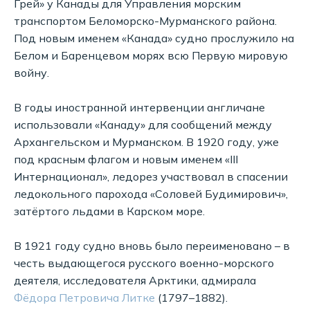
Грей» у Канады для Управления морским
транспортом Беломорско-Мурманского района.
Под новым именем «Канада» судно прослужило на
Белом и Баренцевом морях всю Первую мировую
войну.
В годы иностранной интервенции англичане
использовали «Канаду» для сообщений между
Архангельском и Мурманском. В 1920 году, уже
под красным флагом и новым именем «III
Интернационал», ледорез участвовал в спасении
ледокольного парохода «Соловей Будимирович»,
затёртого льдами в Карском море.
В 1921 году судно вновь было переименовано – в
честь выдающегося русского военно-морского
деятеля, исследователя Арктики, адмирала
Фёдора Петровича Литке
(1797–1882).