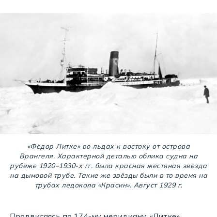
«Фёдор Литке» во льдах к востоку от острова
Врангеля. Характерной деталью облика судна на
рубеже 1920–1930-х гг. была красная жестяная звезда
на дымовой трубе. Такие же звёзды были в то время на
трубах ледокола «Красин». Август 1929 г.
Продвигаясь по 174-му меридиану, «Литке»